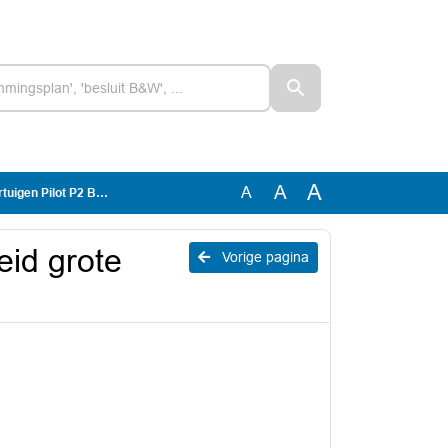
A
A
A
 Pilot P2 Berestein
eid grote
Vorige pagina