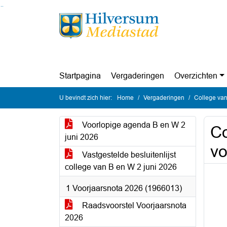
Ga naar de inhoud van deze pagina
Ga naar het zoeken
Ga naar het menu
Startpagina
Vergaderingen
Overzichten
U bevindt zich hier:
Home
Vergaderingen
College van
Voorlopige agenda B en W 2
Co
juni 2026
vo
Vastgestelde besluitenlijst
college van B en W 2 juni 2026
1 Voorjaarsnota 2026 (1966013)
Raadsvoorstel Voorjaarsnota
2026