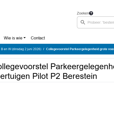
Zoeken
Wie is wie
Contact
 B en W (dinsdag 2 juni 2026)
Collegevoorstel Parkeergelegenheid grote voertuigen
llegevoorstel Parkeergelegenh
ertuigen Pilot P2 Berestein