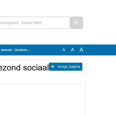
A
A
A
 Getekend raadsbesluit
ezond sociaal
Vorige pagina