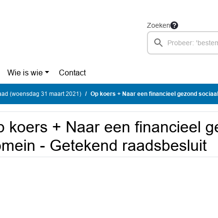
Zoeken
Wie is wie
Contact
ad (woensdag 31 maart 2021)
Op koers + Naar een financieel gezond sociaal domein -
 koers + Naar een financieel g
mein - Getekend raadsbesluit