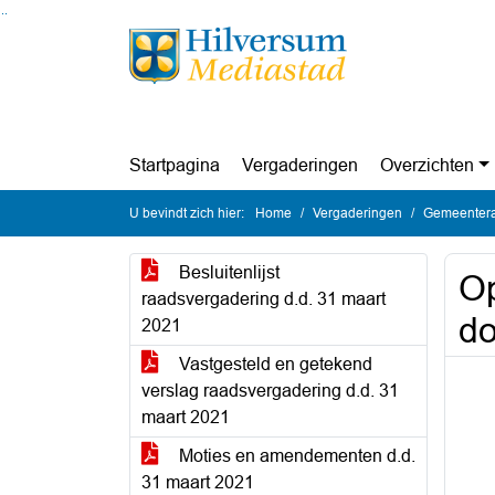
Ga naar de inhoud van deze pagina
Ga naar het zoeken
Ga naar het menu
Startpagina
Vergaderingen
Overzichten
U bevindt zich hier:
Home
Vergaderingen
Gemeentera
Besluitenlijst
Op
raadsvergadering d.d. 31 maart
do
2021
Vastgesteld en getekend
verslag raadsvergadering d.d. 31
maart 2021
Moties en amendementen d.d.
31 maart 2021