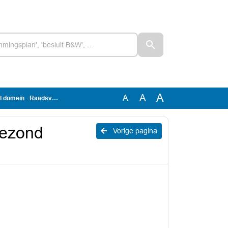
A
A
A
mein - Raadsvoorstel
gezond
Vorige pagina