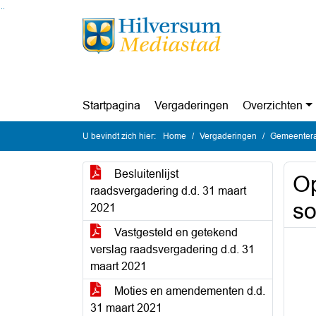
Ga naar de inhoud van deze pagina
Ga naar het zoeken
Ga naar het menu
Startpagina
Vergaderingen
Overzichten
U bevindt zich hier:
Home
Vergaderingen
Gemeentera
Besluitenlijst
Op
raadsvergadering d.d. 31 maart
so
2021
Vastgesteld en getekend
verslag raadsvergadering d.d. 31
maart 2021
Moties en amendementen d.d.
31 maart 2021