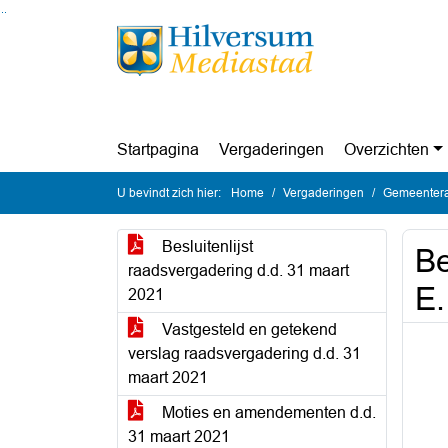
Ga naar de inhoud van deze pagina
Ga naar het zoeken
Ga naar het menu
Startpagina
Vergaderingen
Overzichten
U bevindt zich hier:
Home
Vergaderingen
Gemeentera
Besluitenlijst
Be
raadsvergadering d.d. 31 maart
E.
2021
Vastgesteld en getekend
verslag raadsvergadering d.d. 31
maart 2021
Moties en amendementen d.d.
31 maart 2021