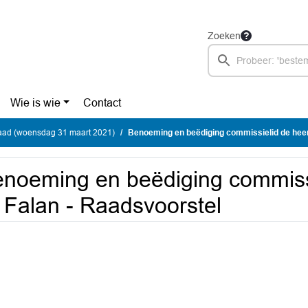
Zoeken
Wie is wie
Contact
ad (woensdag 31 maart 2021)
Benoeming en beëdiging commissielid de heer E. F
noeming en beëdiging commiss
 Falan - Raadsvoorstel