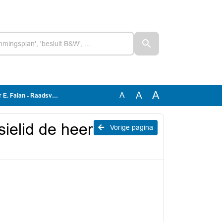
A
A
A
alan - Raadsvoorstel
ielid de heer
Vorige pagina