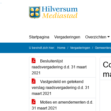
Ga naar de inhoud van deze pagina
Ga naar het zoeken
Ga naar het menu
Startpagina
Vergaderingen
Overzichten
U bevindt zich hier:
Home
Vergaderingen
Gemeentera
Besluitenlijst
Co
raadsvergadering d.d. 31 maart
ma
2021
Vastgesteld en getekend
verslag raadsvergadering d.d. 31
maart 2021
Moties en amendementen d.d.
31 maart 2021