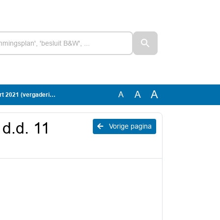
A
A
A
21 (vergadering 2a)
d.d. 11
Vorige pagina