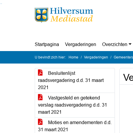
Ga naar de inhoud van deze pagina
Ga naar het zoeken
Ga naar het menu
Startpagina
Vergaderingen
Overzichten
U bevindt zich hier:
Home
Vergaderingen
Gemeentera
Besluitenlijst
Ve
raadsvergadering d.d. 31 maart
2021
Vastgesteld en getekend
verslag raadsvergadering d.d. 31
maart 2021
Moties en amendementen d.d.
31 maart 2021