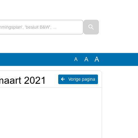
A
A
A
maart 2021
Vorige pagina