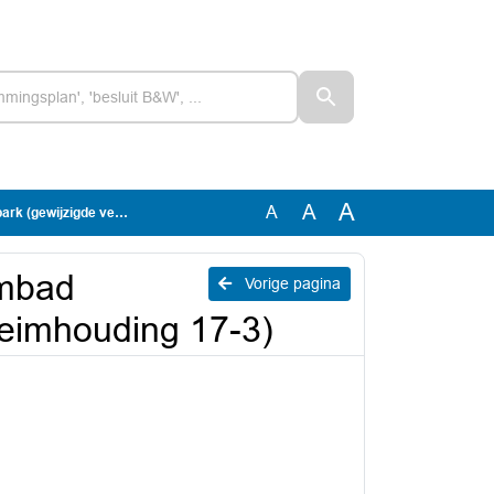
A
A
A
ersie geheimhouding 17-3)
embad
Vorige pagina
heimhouding 17-3)