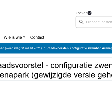
Zoeken
Wie is wie
Contact
ad (woensdag 31 maart 2021)
Raadsvoorstel - configuratie zwembad Arenapark (gewijzigde v
adsvoorstel - configuratie zw
enapark (gewijzigde versie ge