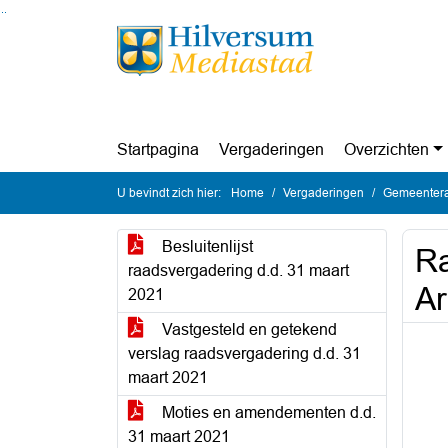
Ga naar de inhoud van deze pagina
Ga naar het zoeken
Ga naar het menu
Startpagina
Vergaderingen
Overzichten
U bevindt zich hier:
Home
Vergaderingen
Gemeentera
Besluitenlijst
Ra
raadsvergadering d.d. 31 maart
Ar
2021
Vastgesteld en getekend
verslag raadsvergadering d.d. 31
maart 2021
Moties en amendementen d.d.
31 maart 2021