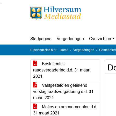
Ga naar de inhoud van deze pagina
Ga naar het zoeken
Ga naar het menu
Startpagina
Vergaderingen
Overzichten
U bevindt zich hier:
Home
Vergaderingen
Gemeentera
Besluitenlijst
Do
raadsvergadering d.d. 31 maart
2021
Vastgesteld en getekend
verslag raadsvergadering d.d. 31
maart 2021
Moties en amendementen d.d.
31 maart 2021