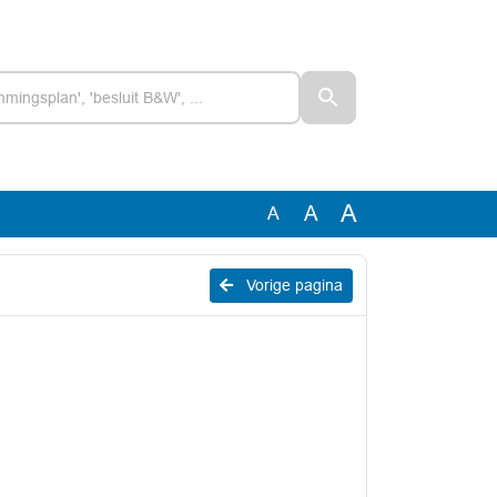
A
A
A
Vorige pagina