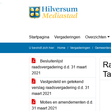
Ga naar de inhoud van deze pagina
Ga naar het zoeken
Ga naar het menu
Startpagina
Vergaderingen
Overzichten
U bevindt zich hier:
Home
Vergaderingen
Gemeentera
Besluitenlijst
Ra
raadsvergadering d.d. 31 maart
Ta
2021
Vastgesteld en getekend
verslag raadsvergadering d.d. 31
maart 2021
Moties en amendementen d.d.
31 maart 2021