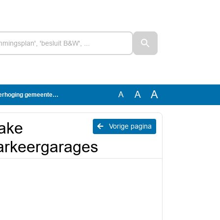
A
A
A
entelijke parkeergarages
zake
Vorige pagina
parkeergarages