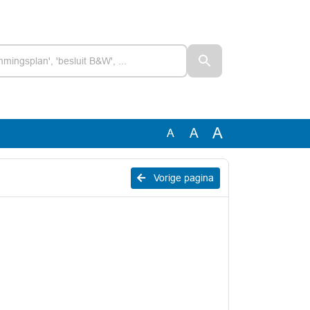
A
A
A
Vorige pagina