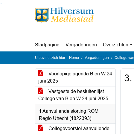
Ga naar de inhoud van deze pagina
Ga naar het zoeken
Ga naar het menu
Startpagina
Vergaderingen
Overzichten
U bevindt zich hier:
Home
Vergaderingen
College van
Voorlopige agenda B en W 24
3
juni 2025
Vastgestelde besluitenlijst
College van B en W 24 juni 2025
1 Aanvullende storting ROM
Regio Utrecht (1822393)
Collegevoorstel aanvullende