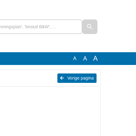
A
A
A
Vorige pagina