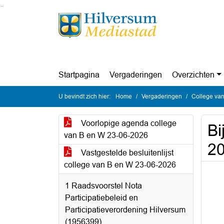
Ga naar de inhoud van deze pagina
Ga naar het zoeken
Ga naar het menu
Startpagina
Vergaderingen
Overzichten
U bevindt zich hier:
Home
Vergaderingen
College van
Voorlopige agenda college
Bi
van B en W 23-06-2026
20
Vastgestelde besluitenlijst
college van B en W 23-06-2026
1 Raadsvoorstel Nota
Participatiebeleid en
Participatieverordening Hilversum
(1956399)