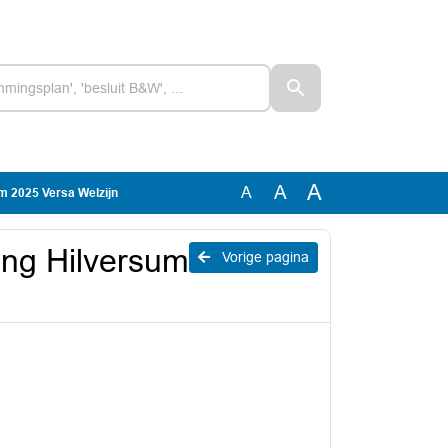
A
A
A
um 2025 Versa Welzijn
ding Hilversum
Vorige pagina