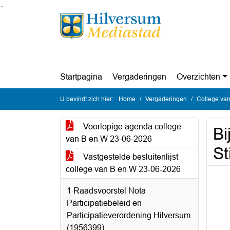
Ga naar de inhoud van deze pagina
Ga naar het zoeken
Ga naar het menu
Startpagina
Vergaderingen
Overzichten
U bevindt zich hier:
Home
Vergaderingen
College van
Voorlopige agenda college
Bi
van B en W 23-06-2026
St
Vastgestelde besluitenlijst
college van B en W 23-06-2026
1 Raadsvoorstel Nota
Participatiebeleid en
Participatieverordening Hilversum
(1956399)