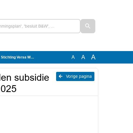
A
A
A
sa Welzijn - Join us 2025
llen subsidie
Vorige pagina
2025