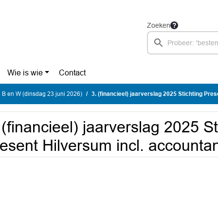
Zoeken
Wie is wie
Contact
 B en W (dinsdag 23 juni 2026)
3. (financieel) jaarverslag 2025 Stichting Present Hilversum i
 (financieel) jaarverslag 2025 St
esent Hilversum incl. accountan