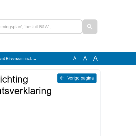
A
A
A
ncl. accountantsverklaring
ichting
Vorige pagina
tsverklaring