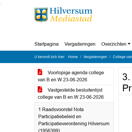
Ga naar de inhoud van deze pagina
Ga naar het zoeken
Ga naar het menu
Startpagina
Vergaderingen
Overzichten
U bevindt zich hier:
Home
Vergaderingen
College van
Voorlopige agenda college
3.
van B en W 23-06-2026
Pr
Vastgestelde besluitenlijst
college van B en W 23-06-2026
1 Raadsvoorstel Nota
Participatiebeleid en
Participatieverordening Hilversum
(1956399)