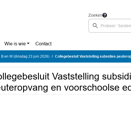
Zoeken
Wie is wie
Contact
 B en W (dinsdag 23 juni 2026)
Collegebesluit Vaststelling subsidies peuteropvang en voo
llegebesluit Vaststelling subsid
uteropvang en voorschoolse e