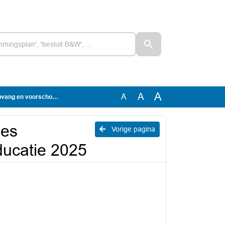
A
A
A
rschoolse educatie 2025
ies
Vorige pagina
ducatie 2025