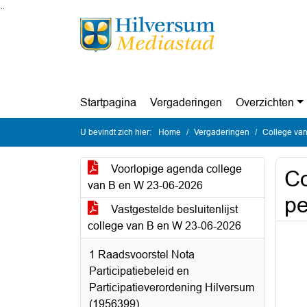
Ga naar de inhoud van deze pagina
Ga naar het zoeken
Ga naar het menu
Startpagina
Vergaderingen
Overzichten
U bevindt zich hier:
Home
Vergaderingen
College van
Voorlopige agenda college
Co
van B en W 23-06-2026
pe
Vastgestelde besluitenlijst
college van B en W 23-06-2026
1 Raadsvoorstel Nota
Participatiebeleid en
Participatieverordening Hilversum
(1956399)