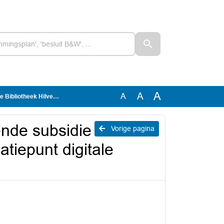
A
A
A
 digitale overheid voor het jaar 2025
ende subsidie
Vorige pagina
atiepunt digitale