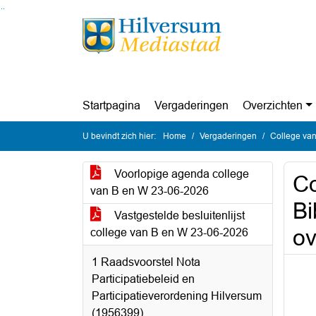
Ga naar de inhoud van deze pagina
Ga naar het zoeken
Ga naar het menu
Startpagina
Vergaderingen
Overzichten
U bevindt zich hier:
Home
Vergaderingen
College van
Voorlopige agenda college
Co
van B en W 23-06-2026
Bi
Vastgestelde besluitenlijst
ov
college van B en W 23-06-2026
1 Raadsvoorstel Nota
Participatiebeleid en
Participatieverordening Hilversum
(1956399)