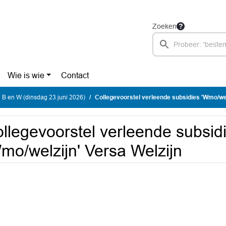
Zoeken
Wie is wie
Contact
 B en W (dinsdag 23 juni 2026)
Collegevoorstel verleende subsidies 'Wmo/wel
llegevoorstel verleende subsid
mo/welzijn' Versa Welzijn