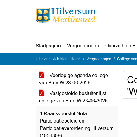
Ga naar de inhoud van deze pagina
Ga naar het zoeken
Ga naar het menu
Startpagina
Vergaderingen
Overzichten
U bevindt zich hier:
Home
Vergaderingen
College van
Voorlopige agenda college
Co
van B en W 23-06-2026
'W
Vastgestelde besluitenlijst
college van B en W 23-06-2026
1 Raadsvoorstel Nota
Participatiebeleid en
Participatieverordening Hilversum
(1956399)