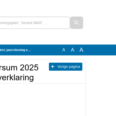
A
A
A
g en accountantsverklaring
ersum 2025
Vorige pagina
verklaring