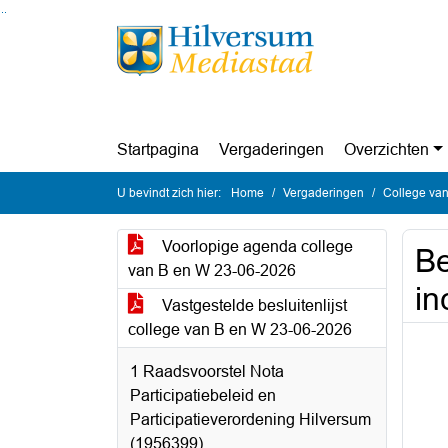
Ga naar de inhoud van deze pagina
Ga naar het zoeken
Ga naar het menu
Startpagina
Vergaderingen
Overzichten
U bevindt zich hier:
Home
Vergaderingen
College van
Voorlopige agenda college
Be
van B en W 23-06-2026
in
Vastgestelde besluitenlijst
college van B en W 23-06-2026
1 Raadsvoorstel Nota
Participatiebeleid en
Participatieverordening Hilversum
(1956399)