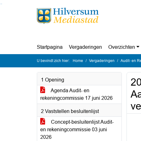
Ga naar de inhoud van deze pagina
Ga naar het zoeken
Ga naar het menu
Startpagina
Vergaderingen
Overzichten
U bevindt zich hier:
Home
Vergaderingen
Audit- en 
20
1 Opening
Agenda Audit- en
Aa
rekeningcommissie 17 juni 2026
ve
2 Vaststellen besluitenlijst
Concept-besluitenlijst Audit-
en rekeningcommissie 03 juni
2026