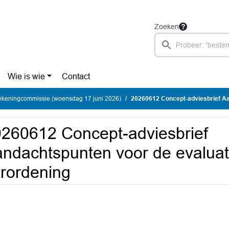
Zoeken
Wie is wie
Contact
Rekeningcommissie (woensdag 17 juni 2026)
20260612 Concept-adviesbrief Aandachtspunten voo
260612 Concept-adviesbrief
ndachtspunten voor de evaluati
rordening