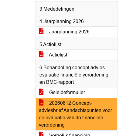
3 Mededelingen
4 Jaarplanning 2026
Jaarplanning 2026
5 Actielijst
Actielijst
6 Behandeling concept advies
evaluatie financiële verordening
en BMC-rapport
Geleideformulier
20260612 Concept-
adviesbrief Aandachtspunten voor
de evaluatie van de financiele
verordening
Vergelijk financiële