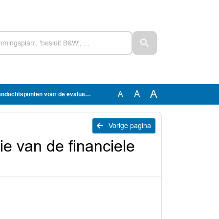
A
A
A
r de evaluatie van de financiele verordening
Vorige pagina
e van de financiele