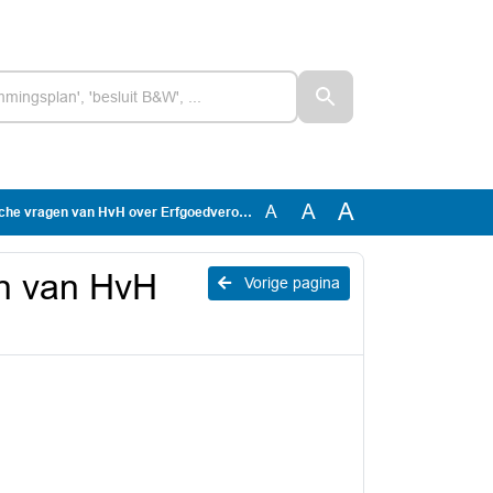
A
A
A
 vragen van HvH over Erfgoedverordening
n van HvH
Vorige pagina