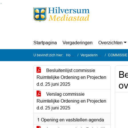
Ga naar de inhoud van deze pagina
Ga naar het zoeken
Ga naar het menu
Startpagina
Vergaderingen
Overzichten
U bevindt zich hier:
Home
Vergaderingen
COMMISSIE Rui
Besluitenlijst commissie
Be
Ruimtelijke Ordening en Projecten
ov
d.d. 25 juni 2025
Verslag commissie
Ruimtelijke Ordening en Projecten
d.d. 25 juni 2025
1 Opening en vaststellen agenda