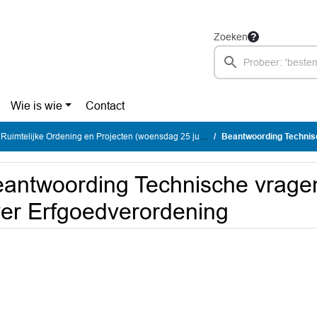
Zoeken
Wie is wie
Contact
mtelijke Ordening en Projecten (woensdag 25 juni 2025)
Beantwoording Technische
antwoording Technische vrage
er Erfgoedverordening