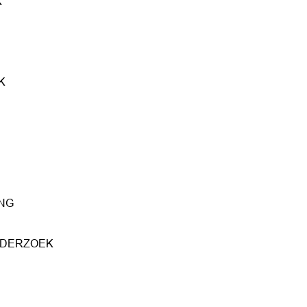
K
K
NG
DERZOEK