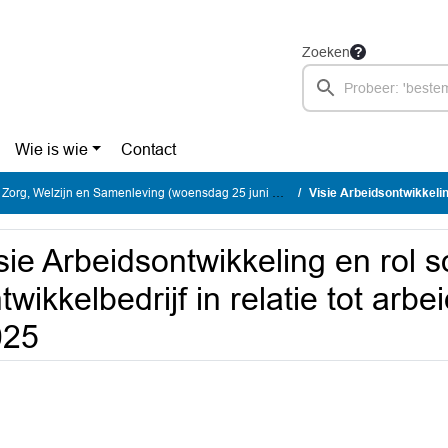
Zoeken
Wie is wie
Contact
rg, Welzijn en Samenleving (woensdag 25 juni 2025)
Visie Arbeidsontwikkeling en rol sociaal 
sie Arbeidsontwikkeling en rol s
twikkelbedrijf in relatie tot arb
025