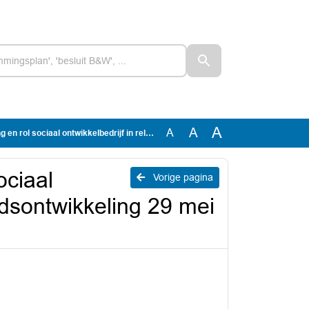
A
A
A
ontwikkelbedrijf in relatie tot arbeidsontwikkeling 29 mei 2025
ociaal
Vorige pagina
eidsontwikkeling 29 mei