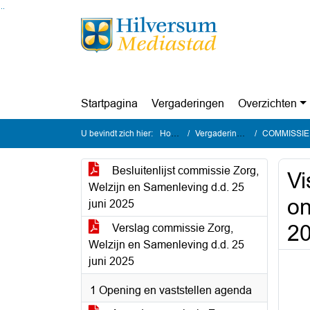
Ga naar de inhoud van deze pagina
Ga naar het zoeken
Ga naar het menu
Startpagina
Vergaderingen
Overzichten
U bevindt zich hier:
Home
Vergaderingen
COMMISSIE Zo
Besluitenlijst commissie Zorg,
Vi
Welzijn en Samenleving d.d. 25
on
juni 2025
2
Verslag commissie Zorg,
Welzijn en Samenleving d.d. 25
juni 2025
1 Opening en vaststellen agenda