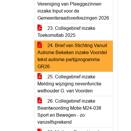
Vereniging van Pleeggezinnen
inzake Input voor de
Gemeenteraadsverkiezingen 2026
23. Collegebrief inzake
Toekomstlab 2025
24. Brief van Stichting Vanuit
Autisme Bekeken inzake Voorstel
tekst autisme partijprogramma
GR26
25. Collegebrief inzake
Melding wijziging nevenfunctie
wethouder G. van Voorden
26. Collegebrief inzake
Beantwoording Motie M24-038
Sport en Bewegen - zo
vanzelfsprekend