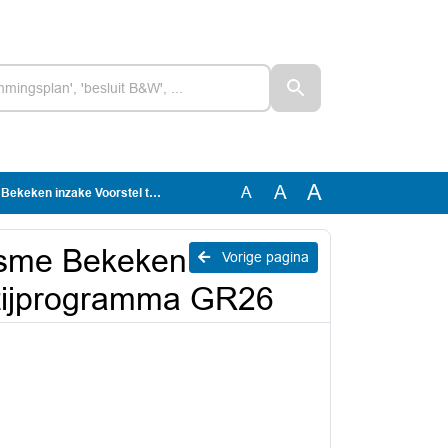
A
A
A
rstel tekst autisme partijprogramma GR26
tisme Bekeken
Vorige pagina
artijprogramma GR26