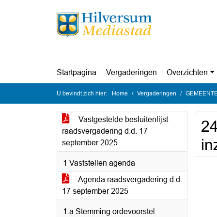
Ga naar de inhoud van deze pagina
Ga naar het zoeken
Ga naar het menu
Startpagina
Vergaderingen
Overzichten
U bevindt zich hier:
Home
Vergaderingen
GEMEENTER
Vastgestelde besluitenlijst
24
raadsvergadering d.d. 17
in
september 2025
1 Vaststellen agenda
Agenda raadsvergadering d.d.
17 september 2025
1.a Stemming ordevoorstel