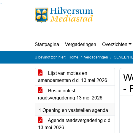
Ga naar de inhoud van deze pagina
Ga naar het zoeken
Ga naar het menu
Startpagina
Vergaderingen
Overzichten
U bevindt zich hier:
Home
Vergaderingen
GEMEENTER
Lijst van moties en
We
amendementen d.d. 13 mei 2026
- 
Besluitenlijst
raadsvergadering 13 mei 2026
1 Opening en vaststellen agenda
Agenda raadsvergadering d.d.
13 mei 2026