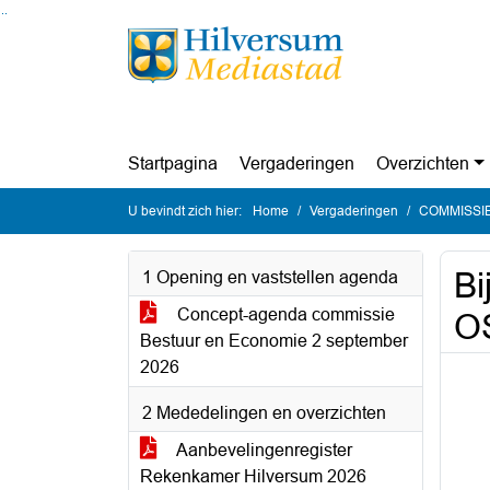
Ga naar de inhoud van deze pagina
Ga naar het zoeken
Ga naar het menu
Startpagina
Vergaderingen
Overzichten
U bevindt zich hier:
Home
Vergaderingen
COMMISSIE 
Bi
1 Opening en vaststellen agenda
Concept-agenda commissie
O
Bestuur en Economie 2 september
2026
2 Mededelingen en overzichten
Aanbevelingenregister
Rekenkamer Hilversum 2026