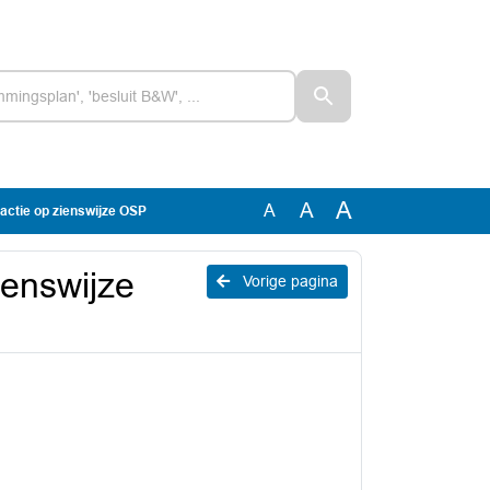
A
A
A
eactie op zienswijze OSP
ienswijze
Vorige pagina