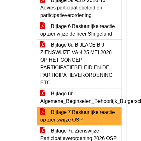
Bijlage 5a ASD-2026-13
Advies participatiebeleid en
participatieverordening
Bijlage 6 Bestuurlijke reactie
op zienwijze de heer Slingeland
Bijlage 6a BIJLAGE BIJ
ZIENSWIJZE VAN 25 MEI 2026
OP HET CONCEPT
PARTICIPATIEBELEID EN DE
PARTICIPATIEVERORDENING
ETC.
Bijlage 6b
Algemene_Beginselen_Behoorlijk_Burgersc
Bijlage 7 Bestuurlijke reactie
op zienswijze OSP
Bijlage 7a Zienswijze
Participatieverordening 2026 OSP