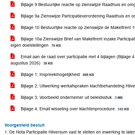
Bijlage 9 Bestuurlijke reactie op zienswijze Raadhuis en o
Bijlage 9a Zienswijze Partcipatieverordening Raadhuis en
Bijlage 10 Bestuurlijke reactie op zienswijze de Makeltrent 
Bijlage 10a Zienswijze Brief van Makeltrent inzake Participat
eigen doelstellingen
70 KB
Email aan de raad over participatie met 4 bijlagen (Bijlage
augustus 2026)
38 KB
Bijlage 1; Inspreekmogelijkheid
808 KB
Bijlage 2; Uitwerking werkafspraken klachtbehandeling Hilv
Bijlage 3; Voorbeeld ondernemer uit beleidsstuk
3 MB
Bijlage 4; Email wisseling over klachtenprocedure
143 KB
Voorgesteld besluit
1. De Nota Participatie Hilversum vast te stellen en inwerking te lat