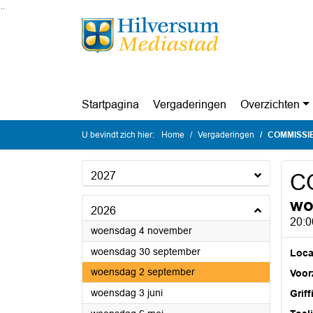
Ga naar de inhoud van deze pagina
Ga naar het zoeken
Ga naar het menu
Startpagina
Vergaderingen
Overzichten
U bevindt zich hier:
Home
Vergaderingen
COMMISSIE
2027
C
wo
2026
20:0
2026
woensdag 4 november
2026
woensdag 30 september
Loca
2026
woensdag 2 september
Voorz
2026
woensdag 3 juni
Griff