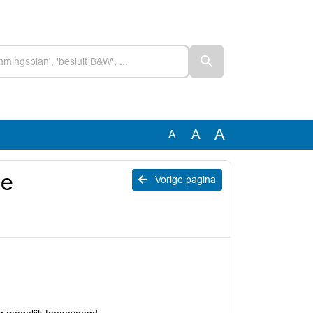
A
A
A
ie
Vorige pagina