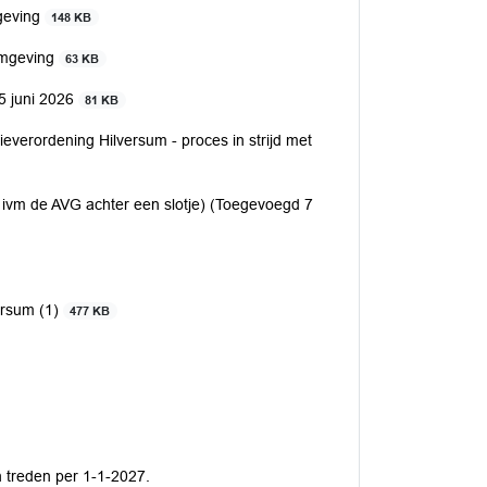
mgeving
148 KB
 omgeving
63 KB
15 juni 2026
81 KB
ieverordening Hilversum - proces in strijd met
 4 ivm de AVG achter een slotje) (Toegevoegd 7
ersum (1)
477 KB
en treden per 1-1-2027.