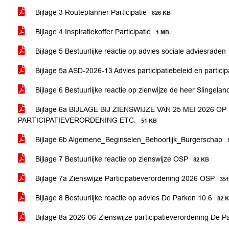
Bijlage 3 Routeplanner Participatie
826 KB
Bijlage 4 Inspiratiekoffer Participatie
1 MB
Bijlage 5 Bestuurlijke reactie op advies sociale adviesraden
Bijlage 5a ASD-2026-13 Advies participatiebeleid en partici
Bijlage 6 Bestuurlijke reactie op zienwijze de heer Slingela
Bijlage 6a BIJLAGE BIJ ZIENSWIJZE VAN 25 MEI 2026 
PARTICIPATIEVERORDENING ETC.
51 KB
Bijlage 6b Algemene_Beginselen_Behoorlijk_Burgerschap
Bijlage 7 Bestuurlijke reactie op zienswijze OSP
82 KB
Bijlage 7a Zienswijze Participatieverordening 2026 OSP
35
Bijlage 8 Bestuurlijke reactie op advies De Parken 10.6
82 
Bijlage 8a 2026-06-Zienswijze participatieverordening De 