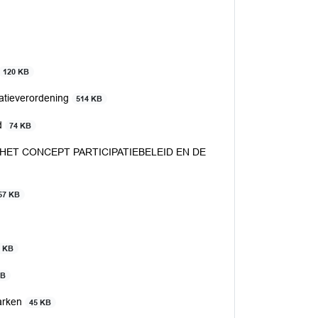
120 KB
patieverordening
514 KB
nd
74 KB
OP HET CONCEPT PARTICIPATIEBELEID EN DE
57 KB
1 KB
KB
Parken
45 KB