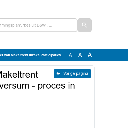
A
A
A
Participatieverordening Hilversum - proces in strijd met eigen doelstellingen
Makeltrent
Vorige pagina
lversum - proces in