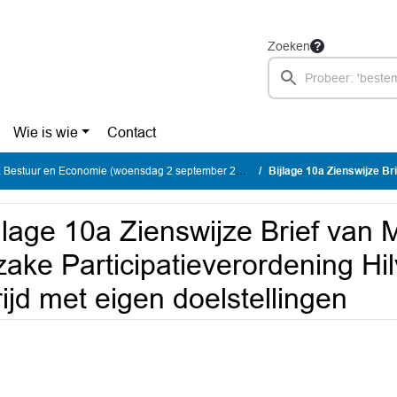
Zoeken
Wie is wie
Contact
estuur en Economie (woensdag 2 september 2026)
Bijlage 10a Zienswijze Brief van Makeltrent inzake 
jlage 10a Zienswijze Brief van 
zake Participatieverordening Hi
rijd met eigen doelstellingen