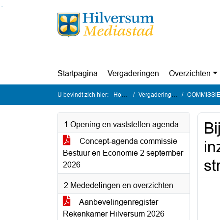
Ga naar de inhoud van deze pagina
Ga naar het zoeken
Ga naar het menu
Startpagina
Vergaderingen
Overzichten
U bevindt zich hier:
Home
Vergaderingen
COMMISSIE B
Bi
1 Opening en vaststellen agenda
Concept-agenda commissie
in
Bestuur en Economie 2 september
st
2026
2 Mededelingen en overzichten
Aanbevelingenregister
Rekenkamer Hilversum 2026