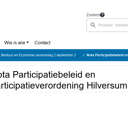
Zoeken
Wie is wie
Contact
estuur en Economie (woensdag 2 september 2026)
Nota Participatiebeleid en part
ta Participatiebeleid en
rticipatieverordening Hilversum