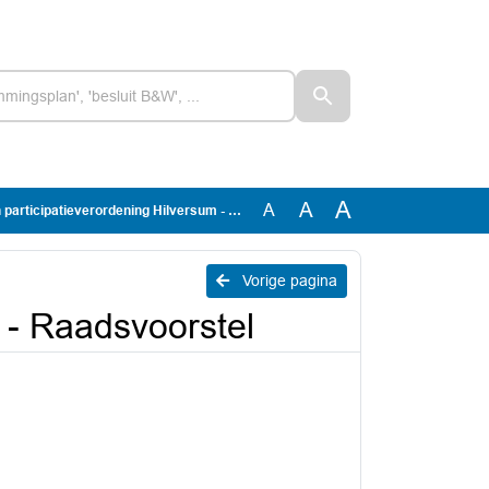
A
A
A
icipatieverordening Hilversum - Raadsvoorstel
Vorige pagina
 - Raadsvoorstel