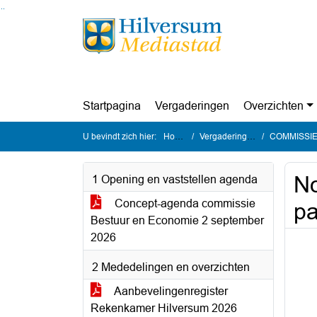
Ga naar de inhoud van deze pagina
Ga naar het zoeken
Ga naar het menu
Startpagina
Vergaderingen
Overzichten
U bevindt zich hier:
Home
Vergaderingen
COMMISSIE B
No
1 Opening en vaststellen agenda
Concept-agenda commissie
pa
Bestuur en Economie 2 september
2026
2 Mededelingen en overzichten
Aanbevelingenregister
Rekenkamer Hilversum 2026