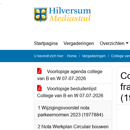
Ga naar de inhoud van deze pagina
Ga naar het zoeken
Ga naar het menu
Startpagina
Vergaderingen
Overzichten
U bevindt zich hier:
Home
Vergaderingen
College van
Voorlopige agenda college
Co
van B en W 07-07-2026
fr
Voorlopige besluitenlijst
(1
College van B en W 07-07-2026
1 Wijzigingsvoorstel nota
parkeernormen 2023 (1977884)
2 Nota Werkplan Circulair bouwen