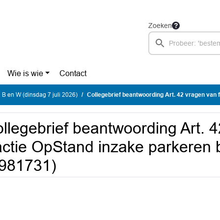
Zoeken
Wie is wie
Contact
 B en W (dinsdag 7 juli 2026)
Collegebrief beantwoording Art. 42 vragen van fractie OpStand inzake parkeren b
llegebrief beantwoording Art. 
actie OpStand inzake parkeren 
981731)