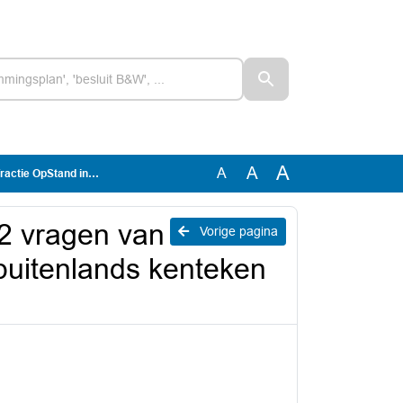
A
A
A
uitenlands kenteken (1981731)
42 vragen van
Vorige pagina
buitenlands kenteken