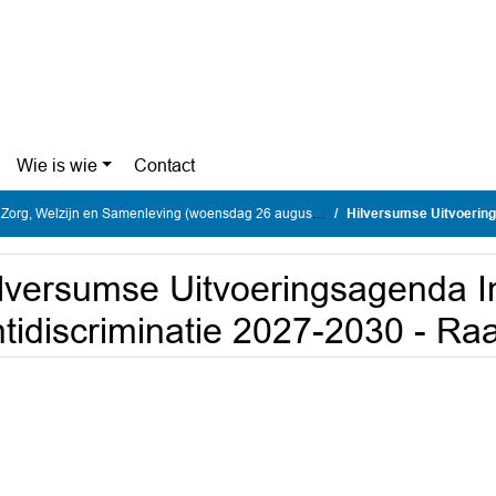
Wie is wie
Contact
g, Welzijn en Samenleving (woensdag 26 augustus 2026)
Hilversumse Uitvoeringsagenda In
lversumse Uitvoeringsagenda I
tidiscriminatie 2027-2030 - Ra