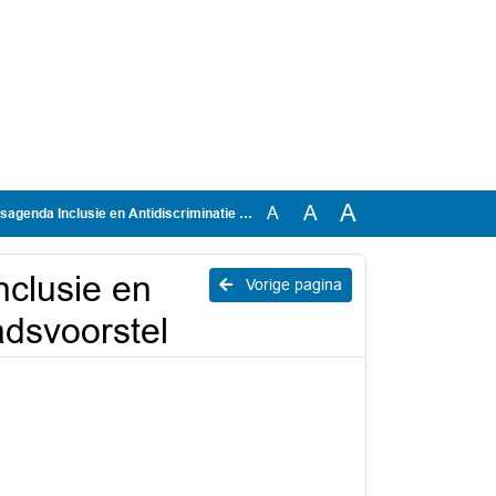
A
A
A
clusie en Antidiscriminatie 2027-2030 - Raadsvoorstel
nclusie en
Vorige pagina
adsvoorstel