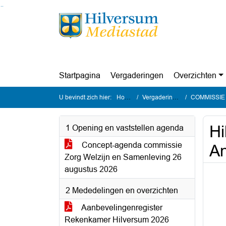
Ga naar de inhoud van deze pagina
Ga naar het zoeken
Ga naar het menu
Startpagina
Vergaderingen
Overzichten
U bevindt zich hier:
Home
Vergaderingen
COMMISSIE Zor
Hi
1 Opening en vaststellen agenda
Concept-agenda commissie
An
Zorg Welzijn en Samenleving 26
augustus 2026
2 Mededelingen en overzichten
Aanbevelingenregister
Rekenkamer Hilversum 2026