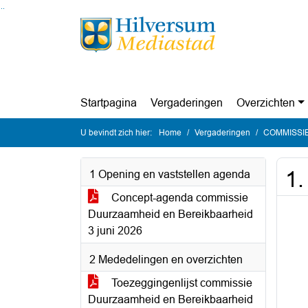
Ga naar de inhoud van deze pagina
Ga naar het zoeken
Ga naar het menu
Startpagina
Vergaderingen
Overzichten
U bevindt zich hier:
Home
Vergaderingen
COMMISSIE D
1.
1 Opening en vaststellen agenda
Concept-agenda commissie
Duurzaamheid en Bereikbaarheid
3 juni 2026
2 Mededelingen en overzichten
Toezeggingenlijst commissie
Duurzaamheid en Bereikbaarheid