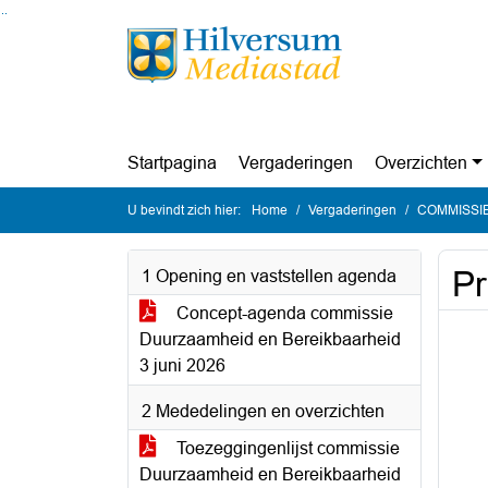
Ga naar de inhoud van deze pagina
Ga naar het zoeken
Ga naar het menu
Startpagina
Vergaderingen
Overzichten
U bevindt zich hier:
Home
Vergaderingen
COMMISSIE D
Pr
1 Opening en vaststellen agenda
Concept-agenda commissie
Duurzaamheid en Bereikbaarheid
3 juni 2026
2 Mededelingen en overzichten
Toezeggingenlijst commissie
Duurzaamheid en Bereikbaarheid