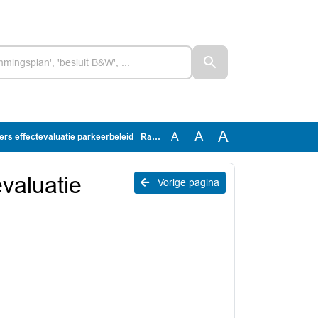
A
A
A
ffectevaluatie parkeerbeleid - Raadsvoorstel
valuatie
Vorige pagina