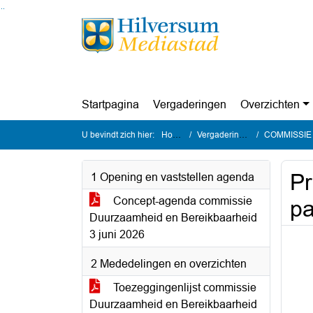
Ga naar de inhoud van deze pagina
Ga naar het zoeken
Ga naar het menu
Startpagina
Vergaderingen
Overzichten
U bevindt zich hier:
Home
Vergaderingen
COMMISSIE Du
Pr
1 Opening en vaststellen agenda
Concept-agenda commissie
pa
Duurzaamheid en Bereikbaarheid
3 juni 2026
2 Mededelingen en overzichten
Toezeggingenlijst commissie
Duurzaamheid en Bereikbaarheid