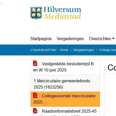
Ga naar de inhoud van deze pagina
Ga naar het zoeken
Ga naar het menu
Startpagina
Vergaderingen
Overzichten
U bevindt zich hier:
Home
Vergaderingen
College van
Vastgestelde besluitenlijst B
Co
en W 10 juni 2025
1 Meicirculaire gemeentefonds
2025 (1823256)
Collegevoorstel meicirculaire
2025
Raadsinformatiebrief 2025-45