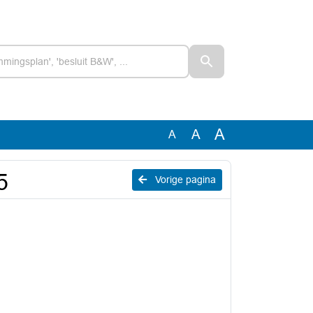
A
A
A
5
Vorige pagina