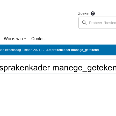
Zoeken
Wie is wie
Contact
ad (woensdag 3 maart 2021)
Afsprakenkader manege_getekend
fsprakenkader manege_geteke