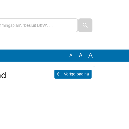
A
A
A
nd
Vorige pagina