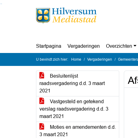
Ga naar de inhoud van deze pagina
Ga naar het zoeken
Ga naar het menu
Startpagina
Vergaderingen
Overzichten
U bevindt zich hier:
Home
Vergaderingen
Gemeentera
Besluitenlijst
A
raadsvergadering d.d. 3 maart
2021
Vastgesteld en getekend
verslag raadsvergadering d.d. 3
maart 2021
Moties en amendementen d.d.
3 maart 2021