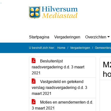
Ga naar de inhoud van deze pagina
Ga naar het zoeken
Ga naar het menu
Startpagina
Vergaderingen
Overzichten
U bevindt zich hier:
Home
Vergaderingen
Gemeentera
Besluitenlijst
M2
raadsvergadering d.d. 3 maart
ho
2021
Vastgesteld en getekend
verslag raadsvergadering d.d. 3
maart 2021
Moties en amendementen d.d.
3 maart 2021