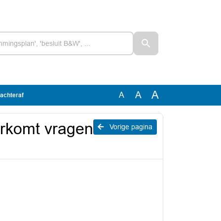
A
A
A
 achteraf
orkomt vragen
Vorige pagina