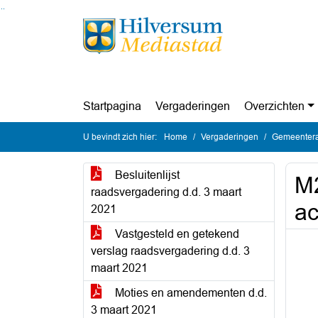
Ga naar de inhoud van deze pagina
Ga naar het zoeken
Ga naar het menu
Startpagina
Vergaderingen
Overzichten
U bevindt zich hier:
Home
Vergaderingen
Gemeentera
Besluitenlijst
M2
raadsvergadering d.d. 3 maart
ac
2021
Vastgesteld en getekend
verslag raadsvergadering d.d. 3
maart 2021
Moties en amendementen d.d.
3 maart 2021