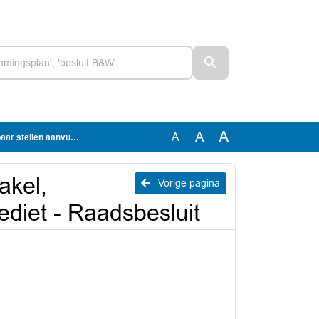
A
A
A
nd krediet - Raadsbesluit
akel,
Vorige pagina
ediet - Raadsbesluit