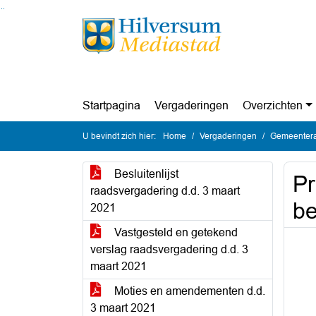
Ga naar de inhoud van deze pagina
Ga naar het zoeken
Ga naar het menu
Startpagina
Vergaderingen
Overzichten
U bevindt zich hier:
Home
Vergaderingen
Gemeentera
Besluitenlijst
Pr
raadsvergadering d.d. 3 maart
be
2021
Vastgesteld en getekend
verslag raadsvergadering d.d. 3
maart 2021
Moties en amendementen d.d.
3 maart 2021