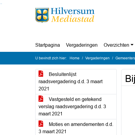
Ga naar de inhoud van deze pagina
Ga naar het zoeken
Ga naar het menu
Startpagina
Vergaderingen
Overzichten
U bevindt zich hier:
Home
Vergaderingen
Gemeentera
Besluitenlijst
Bi
raadsvergadering d.d. 3 maart
2021
Vastgesteld en getekend
verslag raadsvergadering d.d. 3
maart 2021
Moties en amendementen d.d.
3 maart 2021