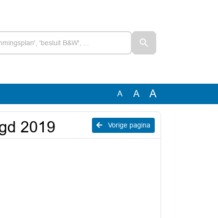
A
A
A
igd 2019
Vorige pagina