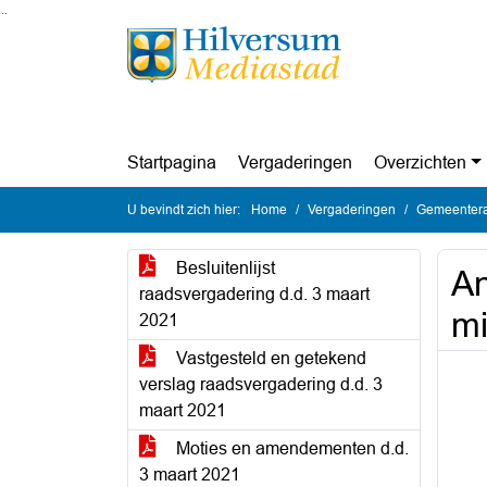
Ga naar de inhoud van deze pagina
Ga naar het zoeken
Ga naar het menu
Startpagina
Vergaderingen
Overzichten
U bevindt zich hier:
Home
Vergaderingen
Gemeentera
Besluitenlijst
An
raadsvergadering d.d. 3 maart
mi
2021
Vastgesteld en getekend
verslag raadsvergadering d.d. 3
maart 2021
Moties en amendementen d.d.
3 maart 2021