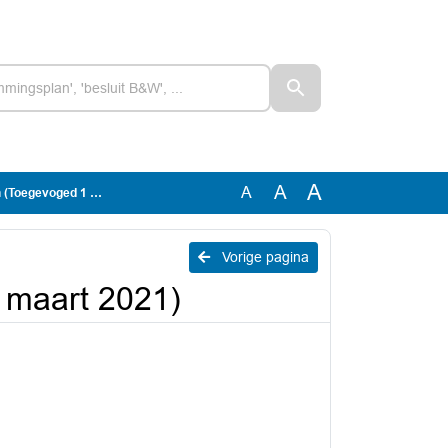
A
A
A
oged 1 maart 2021)
Vorige pagina
 maart 2021)