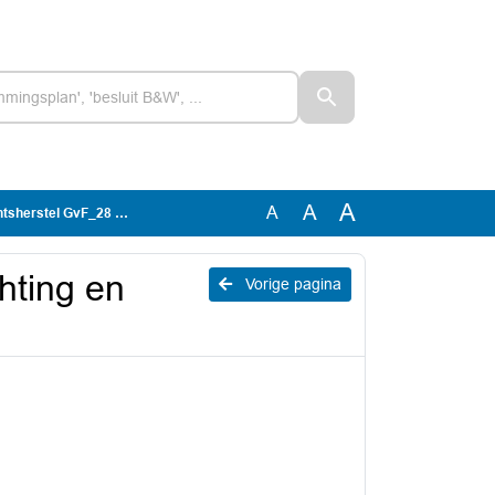
A
A
A
rstel GvF_28 mei 2026
hting en
Vorige pagina