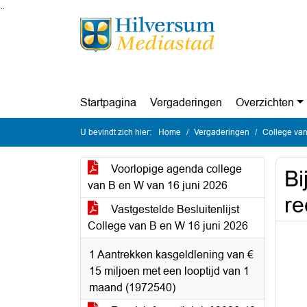
Ga naar de inhoud van deze pagina
Ga naar het zoeken
Ga naar het menu
Startpagina
Vergaderingen
Overzichten
U bevindt zich hier:
Home
Vergaderingen
College van
Voorlopige agenda college
Bi
van B en W van 16 juni 2026
re
Vastgestelde Besluitenlijst
College van B en W 16 juni 2026
1 Aantrekken kasgeldlening van €
15 miljoen met een looptijd van 1
maand (1972540)