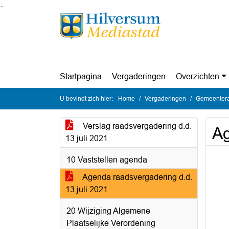
Ga naar de inhoud van deze pagina
Ga naar het zoeken
Ga naar het menu
Startpagina
Vergaderingen
Overzichten
U bevindt zich hier:
Home
Vergaderingen
Gemeenteraa
Verslag raadsvergadering d.d.
Ag
13 juli 2021
10 Vaststellen agenda
Agenda raadsvergadering d.d.
13 juli 2021
20 Wijziging Algemene
Plaatselijke Verordening