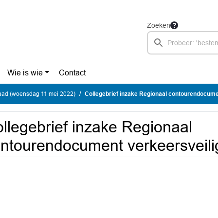
Zoeken
Wie is wie
Contact
ad (woensdag 11 mei 2022)
Collegebrief inzake Regionaal contourendocument verkeer
llegebrief inzake Regionaal
ntourendocument verkeersveil