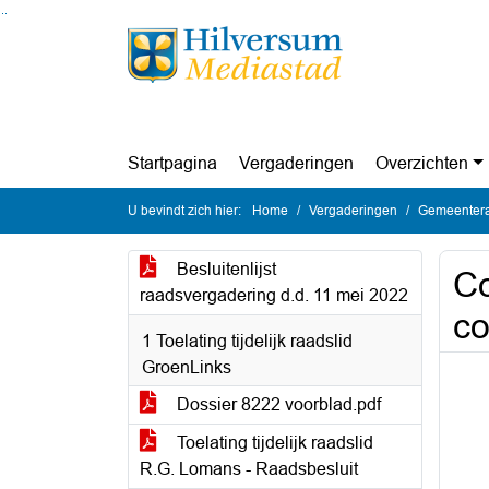
Ga naar de inhoud van deze pagina
Ga naar het zoeken
Ga naar het menu
Startpagina
Vergaderingen
Overzichten
U bevindt zich hier:
Home
Vergaderingen
Gemeentera
Besluitenlijst
Co
raadsvergadering d.d. 11 mei 2022
co
1 Toelating tijdelijk raadslid
GroenLinks
Dossier 8222 voorblad.pdf
Toelating tijdelijk raadslid
R.G. Lomans - Raadsbesluit