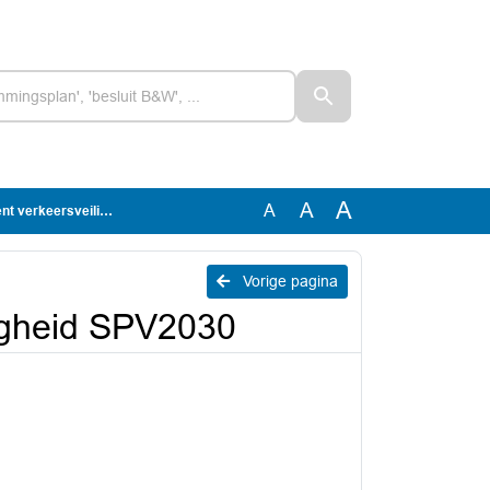
A
A
A
sveiligheid SPV2030
Vorige pagina
igheid SPV2030