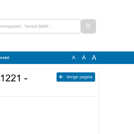
A
A
A
orstel
 1221 -
Vorige pagina