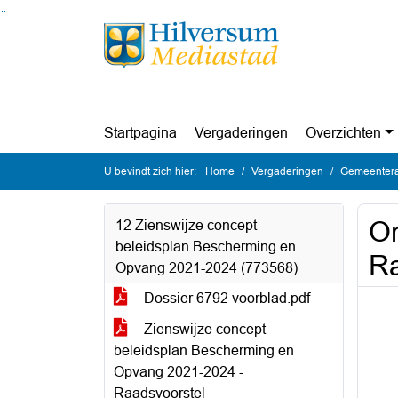
Ga naar de inhoud van deze pagina
Ga naar het zoeken
Ga naar het menu
Startpagina
Vergaderingen
Overzichten
U bevindt zich hier:
Home
Vergaderingen
Gemeentera
On
12 Zienswijze concept
beleidsplan Bescherming en
Ra
Opvang 2021-2024 (773568)
Dossier 6792 voorblad.pdf
Zienswijze concept
beleidsplan Bescherming en
Opvang 2021-2024 -
Raadsvoorstel