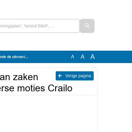
A
A
A
diverse moties Crailo
van zaken
Vorige pagina
rse moties Crailo