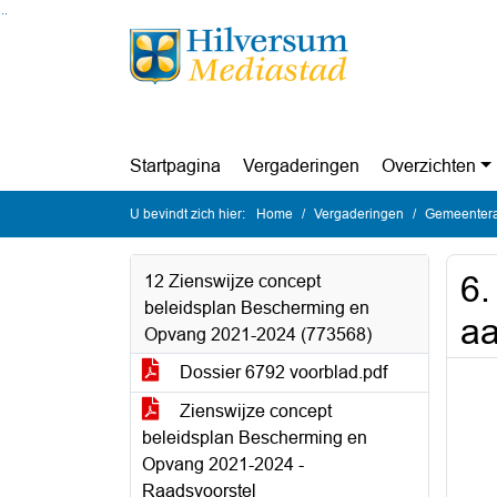
Ga naar de inhoud van deze pagina
Ga naar het zoeken
Ga naar het menu
Startpagina
Vergaderingen
Overzichten
U bevindt zich hier:
Home
Vergaderingen
Gemeentera
6.
12 Zienswijze concept
beleidsplan Bescherming en
aa
Opvang 2021-2024 (773568)
Dossier 6792 voorblad.pdf
Zienswijze concept
beleidsplan Bescherming en
Opvang 2021-2024 -
Raadsvoorstel