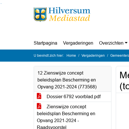
Ga naar de inhoud van deze pagina
Ga naar het zoeken
Ga naar het menu
Startpagina
Vergaderingen
Overzichten
U bevindt zich hier:
Home
Vergaderingen
Gemeentera
Me
12 Zienswijze concept
beleidsplan Bescherming en
(t
Opvang 2021-2024 (773568)
Dossier 6792 voorblad.pdf
Zienswijze concept
beleidsplan Bescherming en
Opvang 2021-2024 -
Raadsvoorstel