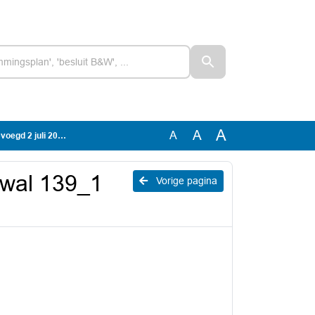
A
A
A
gd 2 juli 2021)
wal 139_1
Vorige pagina