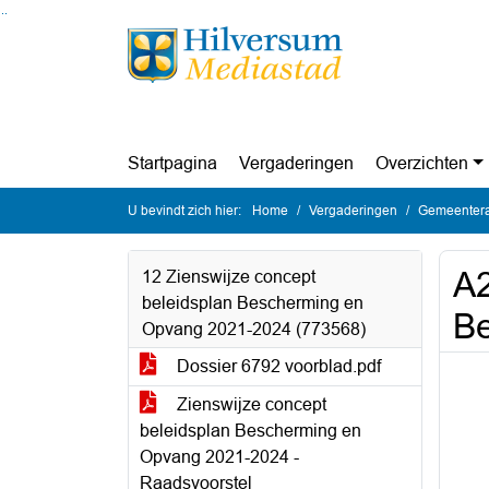
Ga naar de inhoud van deze pagina
Ga naar het zoeken
Ga naar het menu
Startpagina
Vergaderingen
Overzichten
U bevindt zich hier:
Home
Vergaderingen
Gemeentera
A2
12 Zienswijze concept
beleidsplan Bescherming en
Be
Opvang 2021-2024 (773568)
Dossier 6792 voorblad.pdf
Zienswijze concept
beleidsplan Bescherming en
Opvang 2021-2024 -
Raadsvoorstel