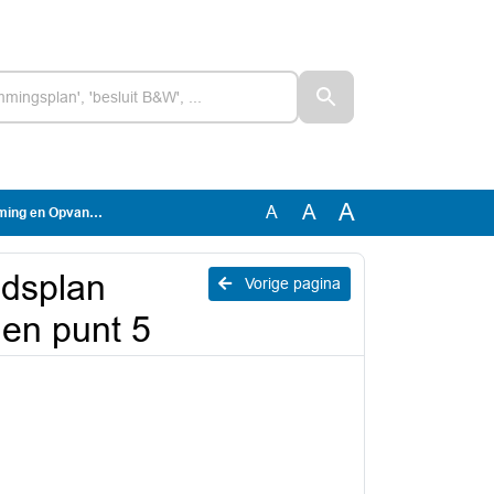
A
A
A
- punt 1 en punt 5
idsplan
Vorige pagina
en punt 5