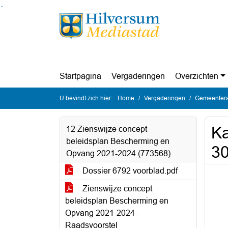
Ga naar de inhoud van deze pagina
Ga naar het zoeken
Ga naar het menu
Startpagina
Vergaderingen
Overzichten
U bevindt zich hier:
Home
Vergaderingen
Gemeentera
Ka
12 Zienswijze concept
beleidsplan Bescherming en
30
Opvang 2021-2024 (773568)
Dossier 6792 voorblad.pdf
Zienswijze concept
beleidsplan Bescherming en
Opvang 2021-2024 -
Raadsvoorstel