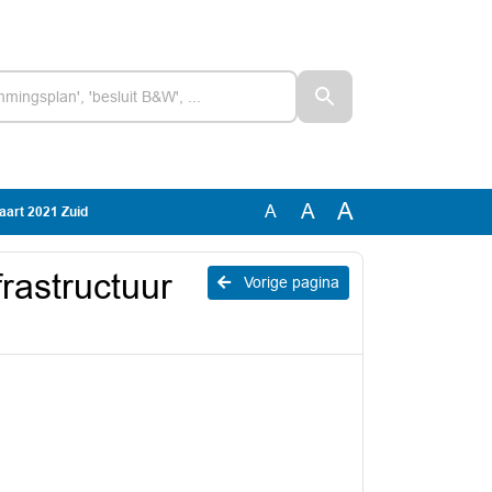
A
A
A
aart 2021 Zuid
rastructuur
Vorige pagina