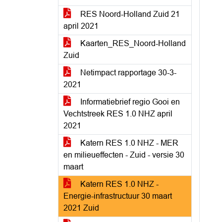
RES Noord-Holland Zuid 21
april 2021
Kaarten_RES_Noord-Holland
Zuid
Netimpact rapportage 30-3-
2021
Informatiebrief regio Gooi en
Vechtstreek RES 1.0 NHZ april
2021
Katern RES 1.0 NHZ - MER
en milieueffecten - Zuid - versie 30
maart
Katern RES 1.0 NHZ -
Energie-infrastructuur 30 maart
2021 Zuid