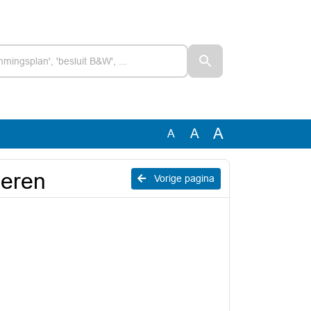
A
A
A
deren
Vorige pagina