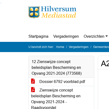
Ga naar de inhoud van deze pagina
Ga naar het zoeken
Ga naar het menu
Startpagina
Vergaderingen
Overzichten
U bevindt zich hier:
Home
Vergaderingen
Gemeentera
A2
12 Zienswijze concept
beleidsplan Bescherming en
Opvang 2021-2024 (773568)
Dossier 6792 voorblad.pdf
Zienswijze concept
beleidsplan Bescherming en
Opvang 2021-2024 -
Raadsvoorstel