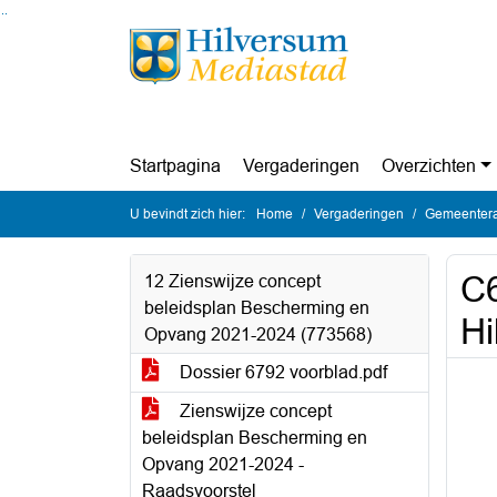
Ga naar de inhoud van deze pagina
Ga naar het zoeken
Ga naar het menu
Startpagina
Vergaderingen
Overzichten
U bevindt zich hier:
Home
Vergaderingen
Gemeentera
C6
12 Zienswijze concept
beleidsplan Bescherming en
Hi
Opvang 2021-2024 (773568)
Dossier 6792 voorblad.pdf
Zienswijze concept
beleidsplan Bescherming en
Opvang 2021-2024 -
Raadsvoorstel