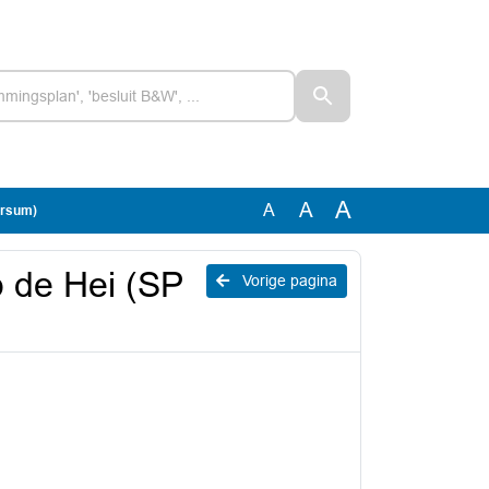
A
A
A
ersum)
p de Hei (SP
Vorige pagina