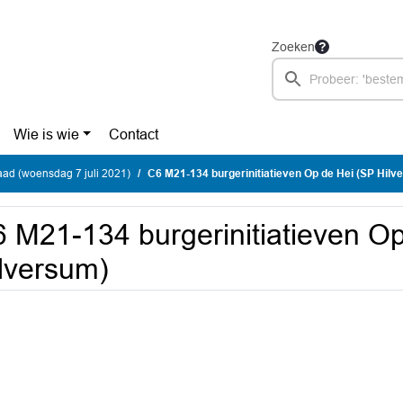
Zoeken
Wie is wie
Contact
ad (woensdag 7 juli 2021)
C6 M21-134 burgerinitiatieven Op de Hei (SP Hilv
 M21-134 burgerinitiatieven O
lversum)