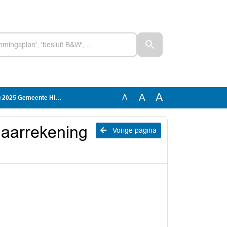
A
A
A
025 Gemeente Hilversum
 jaarrekening
Vorige pagina