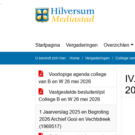
Ga naar de inhoud van deze pagina
Ga naar het zoeken
Ga naar het menu
Startpagina
Vergaderingen
Overzichten
U bevindt zich hier:
Home
Vergaderingen
College van
Voorlopige agenda college
IV
van B en W 26 mei 2026
2
Vastgestelde besluitenlijst
College B en W 26 mei 2026
1 Jaarverslag 2025 en Begroting
2026 Archief Gooi en Vechtstreek
(1969517)